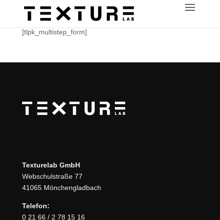
[tlpk_multistep_form]
Texturelab GmbH
Webschulstraße 77
41065 Mönchengladbach
Telefon:
0 21 66 / 2 78 15 16