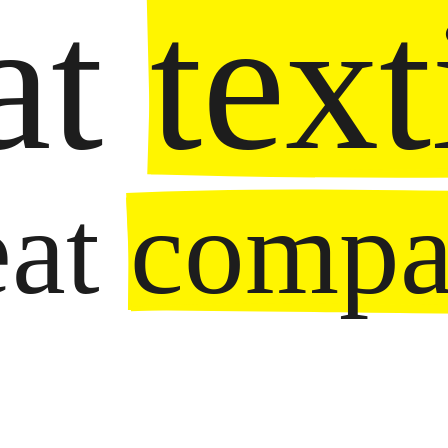
t 
text
at 
compa