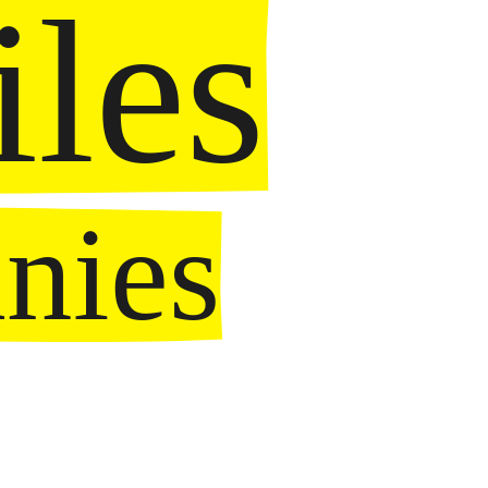
iles
nies