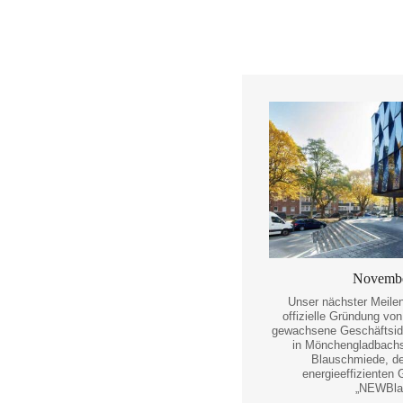
Novembe
Unser nächster Meilen
offizielle Gründung von
gewachsene Geschäftside
in Mönchengladbachs
Blauschmiede, d
energieeffizienten
„NEWBla