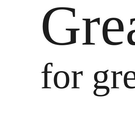
Grea
for gre