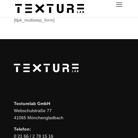
[tlpk_multistep_form]
Texturelab GmbH
Webschulstraße 77
41065 Mönchengladbach
Telefon:
0 21 66 / 2 78 15 16