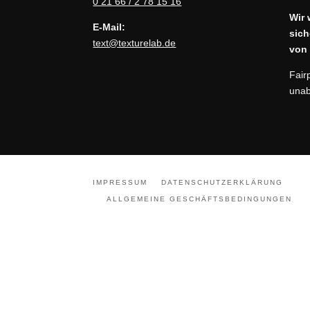
0 21 66 / 2 78 15 16
Wir 
E-Mail:
sich
text@texturelab.de
von 
Fair
unab
IMPRESSUM
DATENSCHUTZERKLÄRUNG
ALLGEMEINE GESCHÄFTSBEDINGUNGEN