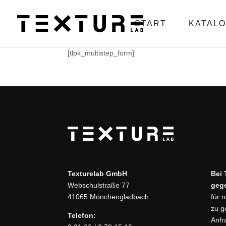
START
KATAL
[tlpk_multistep_form]
Texturelab GmbH
Bei 
Webschulstraße 77
geg
41065 Mönchengladbach
für 
zu g
Telefon:
Anfr