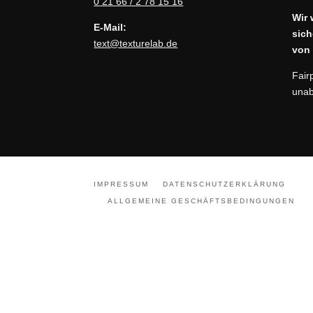
0 21 66 / 2 78 15 16
Wir 
E-Mail:
sich
text@texturelab.de
von 
Fair
unab
IMPRESSUM
DATENSCHUTZERKLÄRUNG
ALLGEMEINE GESCHÄFTSBEDINGUNGEN