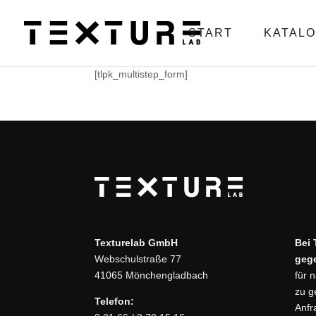
START
KATAL
[tlpk_multistep_form]
Texturelab GmbH
Bei 
Webschulstraße 77
geg
41065 Mönchengladbach
für 
zu g
Telefon:
Anfr