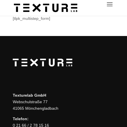
[tlpk_multistep_form]
Texturelab GmbH
Webschulstraße 77
41065 Mönchengladbach
Telefon:
0 21 66 / 2 78 15 16