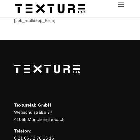
[tlpk_multistep_form]
Texturelab GmbH
Webschulstraße 77
41065 Mönchengladbach
Telefon:
0 21 66 / 2 78 15 16