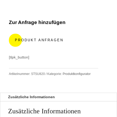
Zur Anfrage hinzufügen
A
l
PRODUKT ANFRAGEN
t
e
r
[tlpk_button]
n
a
t
Artikelnummer:
STSU820
Kategorie:
Produktkonfigurator
i
v
e
:
Zusätzliche Informationen
Zusätzliche Informationen