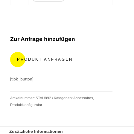
Zur Anfrage hinzufügen
A
l
PRODUKT ANFRAGEN
t
e
r
[tlpk_button]
n
a
t
Artikelnummer:
STAU892
Kategorien:
Accessoires
,
i
Produktkonfigurator
v
e
:
Zusätzliche Informationen