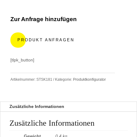
Zur Anfrage hinzufügen
A
l
PRODUKT ANFRAGEN
t
e
r
[tlpk_button]
n
a
t
Artikelnummer:
STSK181
Kategorie:
Produktkonfigurator
i
v
e
:
Zusätzliche Informationen
Zusätzliche Informationen
Gewicht
0,4 kg