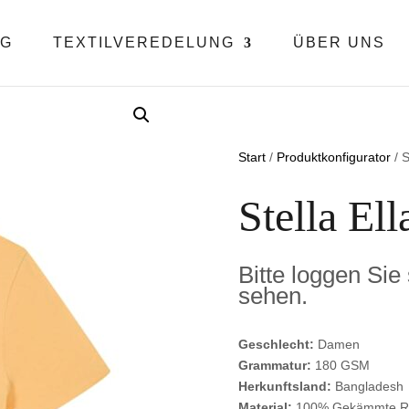
OG
TEXTILVEREDELUNG
ÜBER UNS
Start
/
Produktkonfigurator
/ S
Stella Ell
Bitte loggen Sie
sehen.
Geschlecht:
Damen
Grammatur:
180 GSM
Herkunftsland:
Bangladesh
Material:
100% Gekämmte 