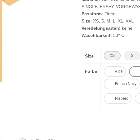
SINGLEJERSEY, VORGEWA
Passform:
Fitted
Size:
XS, S, M, L, XL, XXL
Veredelungsarten:
keine
Waschbarkeit:
30° C
Size
XS
S
Farbe
Aloe
French Navy
Nispero