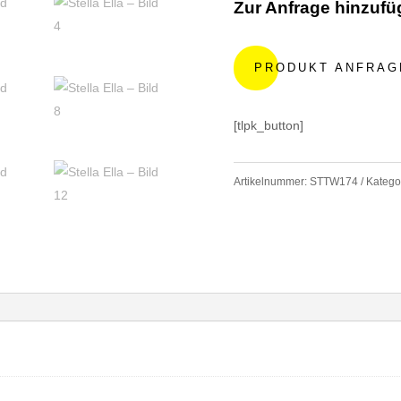
Zur Anfrage hinzuf
A
l
PRODUKT ANFRAG
t
e
r
[tlpk_button]
n
a
t
Artikelnummer:
STTW174
Katego
i
v
e
: