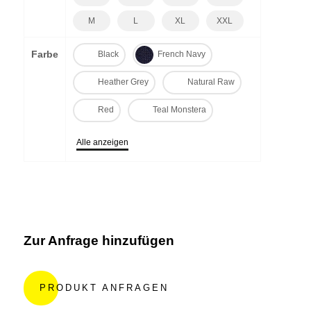
M
L
XL
XXL
Farbe
Black
French Navy
Heather Grey
Natural Raw
Red
Teal Monstera
Alle anzeigen
Zur Anfrage hinzufügen
A
l
PRODUKT ANFRAGEN
t
e