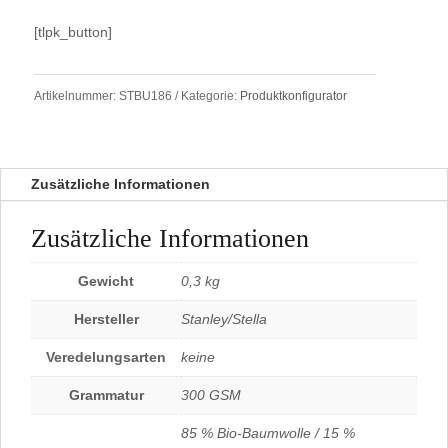
r
[tlpk_button]
n
a
t
Artikelnummer:
STBU186
Kategorie:
Produktkonfigurator
i
v
e
:
Zusätzliche Informationen
Zusätzliche Informationen
Gewicht
0,3 kg
Hersteller
Stanley/Stella
Veredelungsarten
keine
Grammatur
300 GSM
85 % Bio-Baumwolle / 15 %