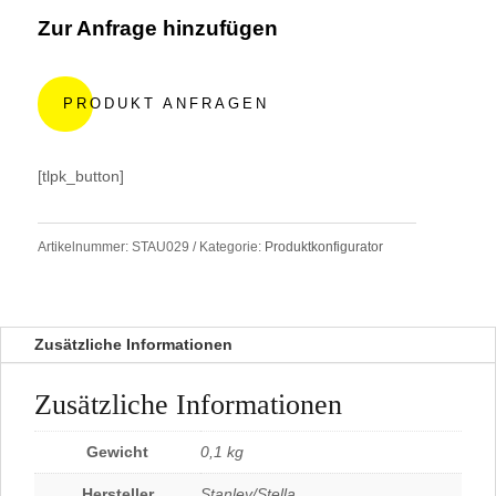
Zur Anfrage hinzufügen
A
l
PRODUKT ANFRAGEN
t
e
r
[tlpk_button]
n
a
t
Artikelnummer:
STAU029
Kategorie:
Produktkonfigurator
i
v
e
:
Zusätzliche Informationen
Zusätzliche Informationen
Gewicht
0,1 kg
Hersteller
Stanley/Stella