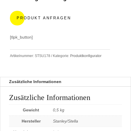
A
l
PRODUKT ANFRAGEN
t
e
r
[tlpk_button]
n
a
t
Artikelnummer:
STSU178
Kategorie:
Produktkonfigurator
i
v
e
:
Zusätzliche Informationen
Zusätzliche Informationen
Gewicht
0,5 kg
Hersteller
Stanley/Stella