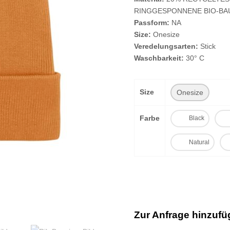
RINGGESPONNENE BIO-B
Passform:
NA
Size:
Onesize
Veredelungsarten:
Stick
Waschbarkeit:
30° C
Size
Onesize
Farbe
Black
Natural
Zur Anfrage hinzuf
A