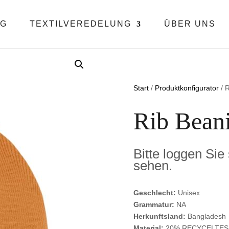
OG
TEXTILVEREDELUNG
ÜBER UNS
Start
/
Produktkonfigurator
/ 
Rib Bean
Bitte loggen Sie
sehen.
Geschlecht:
Unisex
Grammatur:
NA
Herkunftsland:
Bangladesh
Material:
20% RECYCELTES